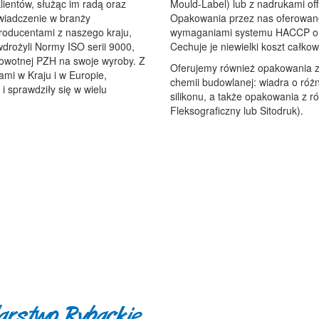
ientów, służąc im radą oraz
Mould-Label) lub z nadrukami of
wiadczenie w branży
Opakowania przez nas oferowan
roducentami z naszego kraju,
wymaganiami systemu HACCP ora
drożyli Normy ISO serii 9000,
Cechuje je niewielki koszt całkow
owotnej PZH na swoje wyroby. Z
Oferujemy również opakowania z
mi w Kraju i w Europie,
chemii budowlanej: wiadra o różn
i sprawdziły się w wielu
silikonu, a także opakowania z 
Fleksograficzny lub Sitodruk).