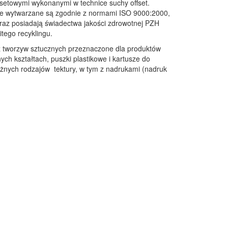
fsetowymi wykonanymi w technice suchy offset.
e wytwarzane są zgodnie z normami ISO 9000:2000,
z posiadają świadectwa jakości zdrowotnej PZH
itego recyklingu.
 tworzyw sztucznych przeznaczone dla produktów
ych kształtach, puszki plastikowe i kartusze do
różnych rodzajów tektury, w tym z nadrukami (nadruk