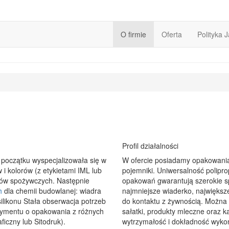
O firmie
Oferta
Polityka 
Profil działalności
początku wyspecjalizowała się w
W ofercie posiadamy opakowania 
i kolorów (z etykietami IML lub
pojemniki. Uniwersalność polipr
tów spożywczych. Następnie
opakowań gwarantują szerokie 
h
dla chemii budowlanej: wiadra
najmniejsze wiaderko, największ
silikonu Stała obserwacja potrzeb
do kontaktu z żywnością. Można 
ymentu o opakowania z różnych
sałatki, produkty mleczne oraz 
iczny lub Sitodruk).
wytrzymałość i dokładność wykon