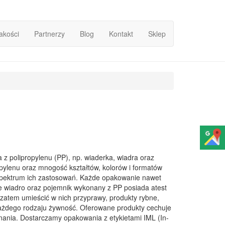
Jakości
Partnerzy
Blog
Kontakt
Sklep
z polipropylenu (PP), np. wiaderka, wiadra oraz
opylenu oraz mnogość kształtów, kolorów i formatów
spektrum ich zastosowań. Każde opakowanie nawet
e wiadro oraz pojemnik wykonany z PP posiada atest
zatem umieścić w nich przyprawy, produkty rybne,
każdego rodzaju żywność. Oferowane produkty cechuje
ania. Dostarczamy opakowania z etykietami IML (In-