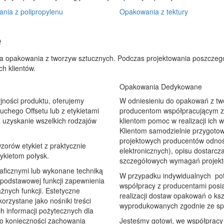
nia z polipropylenu
Opakowania z tektury
e
a opakowania z tworzyw sztucznych. Podczas projektowania poszczeg
h klientów.
Opakowania Dedykowane
jności produktu, oferujemy
W odniesieniu do opakowań z tw
chego Offsetu lub z etykietami
producentom współpracującym z 
a uzyskanie wszelkich rodzajów
klientom pomoc w realizacji ich 
Klientom samodzielnie przygot
projektowych producentów odnośn
orów etykiet z praktycznie
elektronicznych), opisu dostarcz
tykietom połysk.
szczegółowych wymagań projekt
aficznymi lub wykonane techniką
W przypadku indywidualnych potr
podstawowej funkcji zapewnienia
współpracy z producentami posi
żnych funkcji. Estetyczne
realizacji dostaw opakowań o ks
orzystane jako nośniki treści
wyprodukowanych zgodnie ze spec
h informacji pożytecznych dla
 o konieczności zachowania
Jesteśmy gotowi, we współpracy