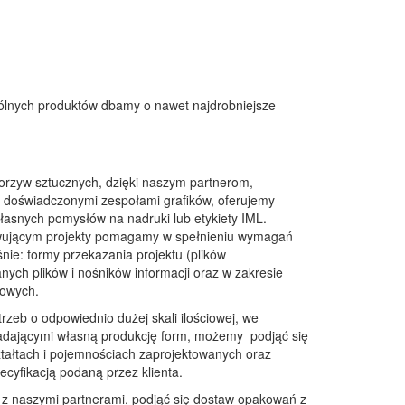
ólnych produktów dbamy o nawet najdrobniejsze
orzyw sztucznych, dzięki naszym partnerom,
doświadczonymi zespołami grafików, oferujemy
własnych pomysłów na nadruki lub etykiety IML.
owującym projekty pomagamy w spełnieniu wymagań
ie: formy przekazania projektu (plików
anych plików i nośników informacji oraz w zakresie
owych.
zeb o odpowiednio dużej skali ilościowej, we
adającymi własną produkcję form, możemy podjąć się
ztałtach i pojemnościach zaprojektowanych oraz
yfikacją podaną przez klienta.
 z naszymi partnerami, podjąć się dostaw opakowań z