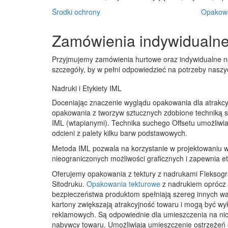
Środki ochrony
Opakowa
Zamówienia indywidualn
Przyjmujemy zamówienia hurtowe oraz indywidualne n
szczegóły, by w pełni odpowiedzieć na potrzeby naszyc
Nadruki i Etykiety IML
Doceniając znaczenie wyglądu opakowania dla atrakcy
opakowania z tworzyw sztucznych zdobione techniką su
IML (wtapianymi). Technika suchego Offsetu umożliwi
odcieni z palety kilku barw podstawowych.
Metoda IML pozwala na korzystanie w projektowaniu wz
nieograniczonych możliwości graficznych i zapewnia e
Oferujemy opakowania z tektury z nadrukami Fleksogr
Sitodruku.
Opakowania tekturowe
z nadrukiem oprócz 
bezpieczeństwa produktom spełniają szereg innych wa
kartony zwiększają atrakcyjność towaru i mogą być wyk
reklamowych. Są odpowiednie dla umieszczenia na nic
nabywcy towaru. Umożliwiają umieszczenie ostrzeżeń