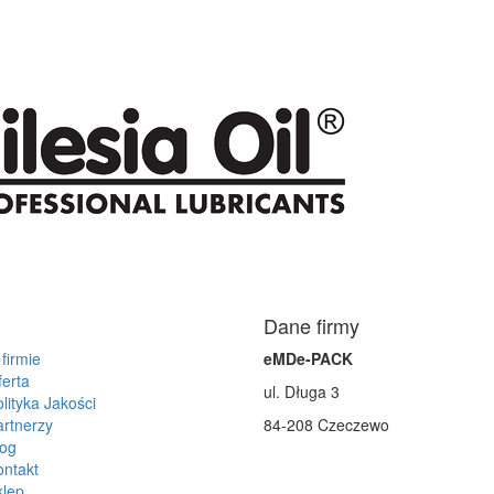
Dane firmy
firmie
eMDe-PACK
erta
ul. Długa 3
lityka Jakości
artnerzy
84-208 Czeczewo
log
ontakt
klep