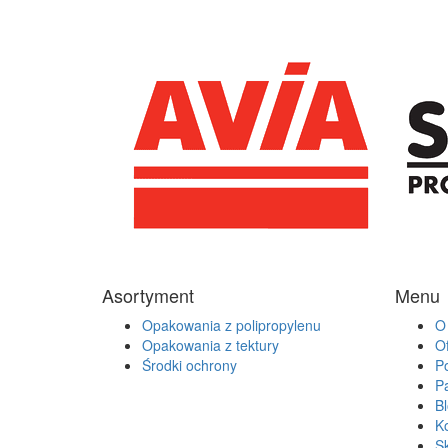
Asortyment
Menu
Opakowania z polipropylenu
O 
Opakowania z tektury
Of
Środki ochrony
Po
P
B
K
S