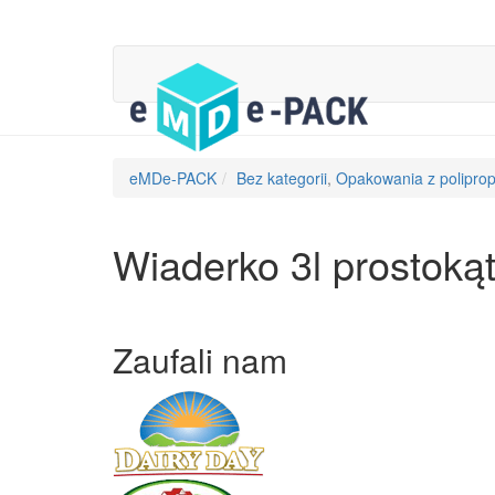
eMDe-PACK
Bez kategorii
,
Opakowania z polipro
Wiaderko 3l prostoką
Zaufali nam