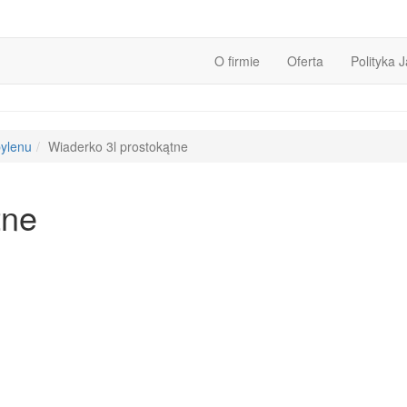
O firmie
Oferta
Polityka 
pylenu
Wiaderko 3l prostokątne
tne